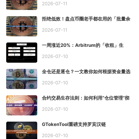
2026-07-11
拒绝低效！盘点币圈老手都在用的「批量余
额查询」终极工具
2026-07-11
一周涨近20%：Arbitrum的「收租」生
意，因Robinhood Chain一夜盘活
2026-07-10
全仓还是逐仓？一文教你如何根据资金量选
择保证金模式
2026-07-10
合约交易生存法则：如何利用“仓位管理”彻
底告别爆仓？
2026-07-10
GTokenTool重磅支持罗宾汉链
（Robinhood），一键发币教程全解析
2026-07-10