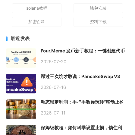
solana教程
钱包安装
加密百科
资料下载
最近发表
Four.Meme 发币新手教程：一键创建代币
同步买入，告别手动踩坑
2026-07-20
踩过三次坑才敢说：PancakeSwap V3
Stable Pool 最容易翻车的不是手续费，是
初始化
2026-07-16
动态锁定利润：手把手教你玩转“移动止盈
止损”高级技巧
2026-07-11
保姆级教程：如何科学设置止损，锁住利
润、斩断亏损？