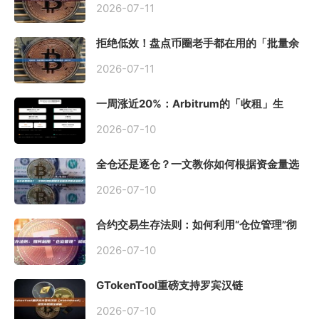
2026-07-11
拒绝低效！盘点币圈老手都在用的「批量余
额查询」终极工具
2026-07-11
一周涨近20%：Arbitrum的「收租」生
意，因Robinhood Chain一夜盘活
2026-07-10
全仓还是逐仓？一文教你如何根据资金量选
择保证金模式
2026-07-10
合约交易生存法则：如何利用“仓位管理”彻
底告别爆仓？
2026-07-10
GTokenTool重磅支持罗宾汉链
（Robinhood），一键发币教程全解析
2026-07-10