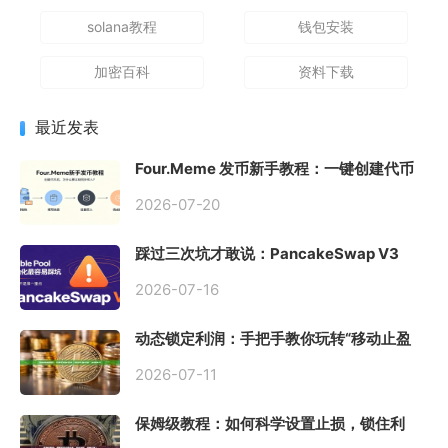
solana教程
钱包安装
加密百科
资料下载
最近发表
Four.Meme 发币新手教程：一键创建代币
同步买入，告别手动踩坑
2026-07-20
踩过三次坑才敢说：PancakeSwap V3
Stable Pool 最容易翻车的不是手续费，是
初始化
2026-07-16
动态锁定利润：手把手教你玩转“移动止盈
止损”高级技巧
2026-07-11
保姆级教程：如何科学设置止损，锁住利
润、斩断亏损？