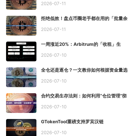
2026-07-11
拒绝低效！盘点币圈老手都在用的「批量余
额查询」终极工具
2026-07-11
一周涨近20%：Arbitrum的「收租」生
意，因Robinhood Chain一夜盘活
2026-07-10
全仓还是逐仓？一文教你如何根据资金量选
择保证金模式
2026-07-10
合约交易生存法则：如何利用“仓位管理”彻
底告别爆仓？
2026-07-10
GTokenTool重磅支持罗宾汉链
（Robinhood），一键发币教程全解析
2026-07-10