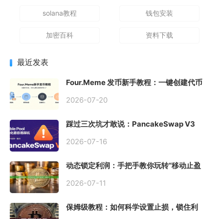
solana教程
钱包安装
加密百科
资料下载
最近发表
Four.Meme 发币新手教程：一键创建代币
同步买入，告别手动踩坑
2026-07-20
踩过三次坑才敢说：PancakeSwap V3
Stable Pool 最容易翻车的不是手续费，是
初始化
2026-07-16
动态锁定利润：手把手教你玩转“移动止盈
止损”高级技巧
2026-07-11
保姆级教程：如何科学设置止损，锁住利
润、斩断亏损？