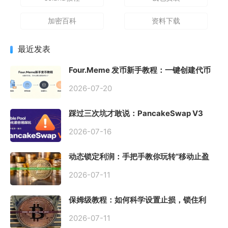
加密百科
资料下载
最近发表
Four.Meme 发币新手教程：一键创建代币
同步买入，告别手动踩坑
2026-07-20
踩过三次坑才敢说：PancakeSwap V3
Stable Pool 最容易翻车的不是手续费，是
初始化
2026-07-16
动态锁定利润：手把手教你玩转“移动止盈
止损”高级技巧
2026-07-11
保姆级教程：如何科学设置止损，锁住利
润、斩断亏损？
2026-07-11