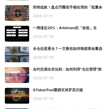
拒绝低效！盘点币圈老手都在用的「批量余
额查询」终极工具
2026-07-11
一周涨近20%：Arbitrum的「收租」生
意，因Robinhood Chain一夜盘活
2026-07-10
全仓还是逐仓？一文教你如何根据资金量选
择保证金模式
2026-07-10
合约交易生存法则：如何利用“仓位管理”彻
底告别爆仓？
2026-07-10
GTokenTool重磅支持罗宾汉链
（Robinhood），一键发币教程全解析
2026-07-10