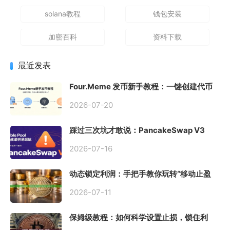
solana教程
钱包安装
加密百科
资料下载
最近发表
Four.Meme 发币新手教程：一键创建代币
同步买入，告别手动踩坑
2026-07-20
踩过三次坑才敢说：PancakeSwap V3
Stable Pool 最容易翻车的不是手续费，是
初始化
2026-07-16
动态锁定利润：手把手教你玩转“移动止盈
止损”高级技巧
2026-07-11
保姆级教程：如何科学设置止损，锁住利
润、斩断亏损？