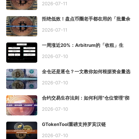
2026-07-11
拒绝低效！盘点币圈老手都在用的「批量余
额查询」终极工具
2026-07-11
一周涨近20%：Arbitrum的「收租」生
意，因Robinhood Chain一夜盘活
2026-07-10
全仓还是逐仓？一文教你如何根据资金量选
择保证金模式
2026-07-10
合约交易生存法则：如何利用“仓位管理”彻
底告别爆仓？
2026-07-10
GTokenTool重磅支持罗宾汉链
（Robinhood），一键发币教程全解析
2026-07-10