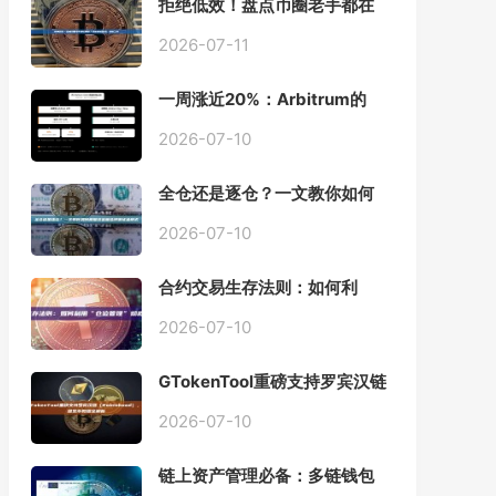
拒绝低效！盘点币圈老手都在
用的「批量余额查询」终极工
具
2026-07-11
一周涨近20%：Arbitrum的
「收租」生意，因Robinhood
Chain一夜盘活
2026-07-10
全仓还是逐仓？一文教你如何
根据资金量选择保证金模式
2026-07-10
合约交易生存法则：如何利
用“仓位管理”彻底告别爆仓？
2026-07-10
GTokenTool重磅支持罗宾汉链
（Robinhood），一键发币教
程全解析
2026-07-10
链上资产管理必备：多链钱包
一键批量归集工具与操作指南