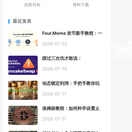
加密百科
资料下载
最近发表
Four.Meme 发币新手教程：一
键创建代币同步买入，告别手
动踩坑
2026-07-20
踩过三次坑才敢说：
PancakeSwap V3 Stable
Pool 最容易翻车的不是手续
2026-07-16
费，是初始化
动态锁定利润：手把手教你玩
转“移动止盈止损”高级技巧
2026-07-11
保姆级教程：如何科学设置止
损，锁住利润、斩断亏损？
2026-07-11