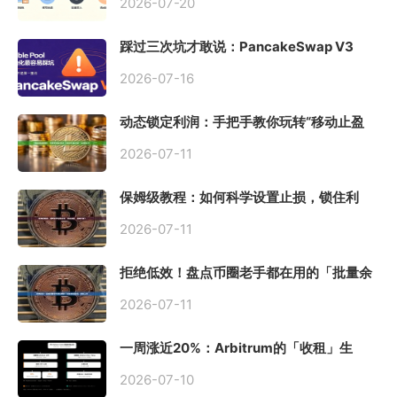
2026-07-20
踩过三次坑才敢说：PancakeSwap V3
Stable Pool 最容易翻车的不是手续费，是
初始化
2026-07-16
动态锁定利润：手把手教你玩转“移动止盈
止损”高级技巧
2026-07-11
保姆级教程：如何科学设置止损，锁住利
润、斩断亏损？
2026-07-11
拒绝低效！盘点币圈老手都在用的「批量余
额查询」终极工具
2026-07-11
一周涨近20%：Arbitrum的「收租」生
意，因Robinhood Chain一夜盘活
2026-07-10