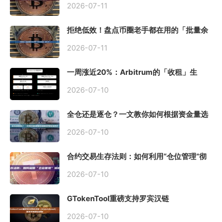
2026-07-11
拒绝低效！盘点币圈老手都在用的「批量余
额查询」终极工具
2026-07-11
一周涨近20%：Arbitrum的「收租」生
意，因Robinhood Chain一夜盘活
2026-07-10
全仓还是逐仓？一文教你如何根据资金量选
择保证金模式
2026-07-10
合约交易生存法则：如何利用“仓位管理”彻
底告别爆仓？
2026-07-10
GTokenTool重磅支持罗宾汉链
（Robinhood），一键发币教程全解析
2026-07-10