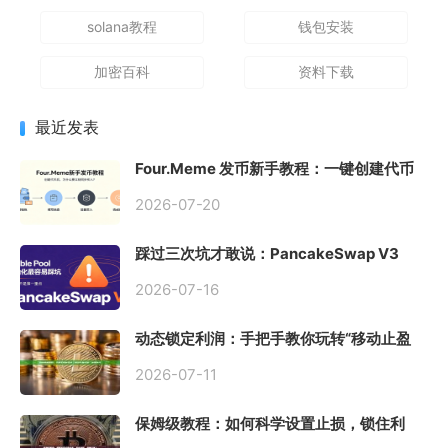
solana教程
钱包安装
加密百科
资料下载
最近发表
Four.Meme 发币新手教程：一键创建代币
同步买入，告别手动踩坑
2026-07-20
踩过三次坑才敢说：PancakeSwap V3
Stable Pool 最容易翻车的不是手续费，是
初始化
2026-07-16
动态锁定利润：手把手教你玩转“移动止盈
止损”高级技巧
2026-07-11
保姆级教程：如何科学设置止损，锁住利
润、斩断亏损？