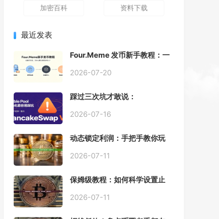
加密百科
资料下载
最近发表
Four.Meme 发币新手教程：一
键创建代币同步买入，告别手
动踩坑
2026-07-20
踩过三次坑才敢说：
PancakeSwap V3 Stable
Pool 最容易翻车的不是手续
2026-07-16
费，是初始化
动态锁定利润：手把手教你玩
转“移动止盈止损”高级技巧
2026-07-11
保姆级教程：如何科学设置止
损，锁住利润、斩断亏损？
2026-07-11