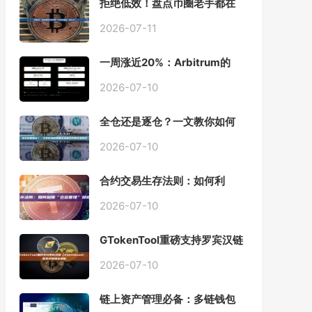
拒绝低效！盘点币圈老手都在
用的「批量余额查询」终极工
具
2026-07-11
一周涨近20%：Arbitrum的
「收租」生意，因Robinhood
Chain一夜盘活
2026-07-10
全仓还是逐仓？一文教你如何
根据资金量选择保证金模式
2026-07-10
合约交易生存法则：如何利
用“仓位管理”彻底告别爆仓？
2026-07-10
GTokenTool重磅支持罗宾汉链
（Robinhood），一键发币教
程全解析
2026-07-10
链上资产管理必备：多链钱包
一键批量归集工具与操作指南