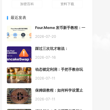
加密百科
资料下载
最近发表
Four.Meme 发币新手教程：一
键创建代币同步买入，告别手
动踩坑
2026-07-20
踩过三次坑才敢说：
PancakeSwap V3 Stable
Pool 最容易翻车的不是手续
2026-07-16
费，是初始化
动态锁定利润：手把手教你玩
转“移动止盈止损”高级技巧
2026-07-11
保姆级教程：如何科学设置止
损，锁住利润、斩断亏损？
2026-07-11