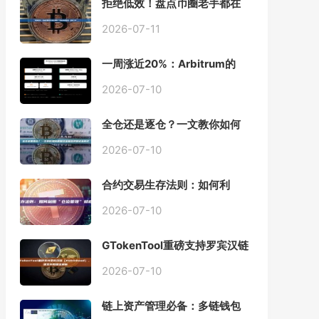
拒绝低效！盘点币圈老手都在
用的「批量余额查询」终极工
具
2026-07-11
一周涨近20%：Arbitrum的
「收租」生意，因Robinhood
Chain一夜盘活
2026-07-10
全仓还是逐仓？一文教你如何
根据资金量选择保证金模式
2026-07-10
合约交易生存法则：如何利
用“仓位管理”彻底告别爆仓？
2026-07-10
GTokenTool重磅支持罗宾汉链
（Robinhood），一键发币教
程全解析
2026-07-10
链上资产管理必备：多链钱包
一键批量归集工具与操作指南