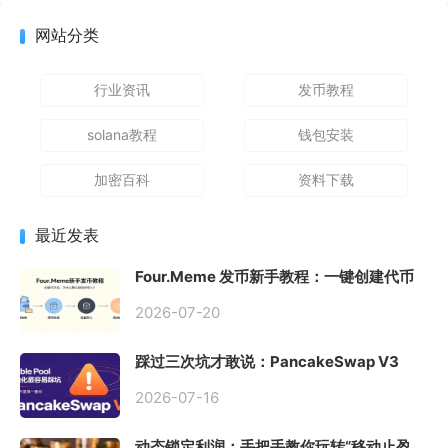
网站分类
行业资讯
发币教程
solana教程
钱包安装
加密百科
资料下载
最近发表
Four.Meme 发币新手教程：一键创建代币
同步买入，告别手动踩坑
2026-07-20
踩过三次坑才敢说：PancakeSwap V3
Stable Pool 最容易翻车的不是手续费，是
初始化
2026-07-16
动态锁定利润：手把手教你玩转“移动止盈