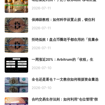
止损”高级技巧
2026-07-11
保姆级教程：如何科学设置止损，锁住利
润、斩断亏损？
2026-07-11
拒绝低效！盘点币圈老手都在用的「批量余
额查询」终极工具
2026-07-11
一周涨近20%：Arbitrum的「收租」生
意，因Robinhood Chain一夜盘活
2026-07-10
全仓还是逐仓？一文教你如何根据资金量选
择保证金模式
2026-07-10
合约交易生存法则：如何利用“仓位管理”彻
底告别爆仓？