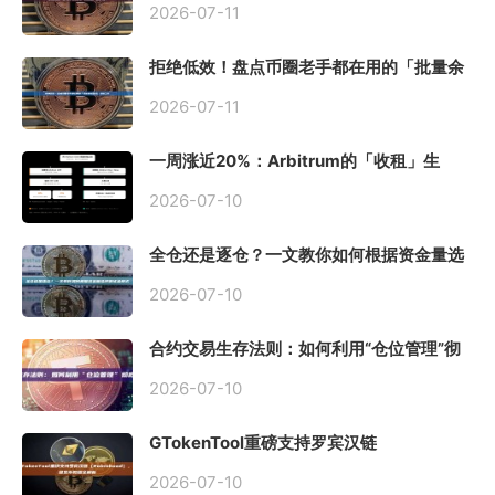
2026-07-11
拒绝低效！盘点币圈老手都在用的「批量余
额查询」终极工具
2026-07-11
一周涨近20%：Arbitrum的「收租」生
意，因Robinhood Chain一夜盘活
2026-07-10
全仓还是逐仓？一文教你如何根据资金量选
择保证金模式
2026-07-10
合约交易生存法则：如何利用“仓位管理”彻
底告别爆仓？
2026-07-10
GTokenTool重磅支持罗宾汉链
（Robinhood），一键发币教程全解析
2026-07-10