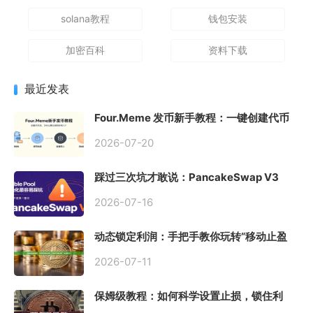
solana教程
钱包安装
加密百科
资料下载
最近发表
Four.Meme 发币新手教程：一键创建代币
同步买入，告别手动踩坑
2026-07-20
踩过三次坑才敢说：PancakeSwap V3
Stable Pool 最容易翻车的不是手续费，是
初始化
2026-07-16
动态锁定利润：手把手教你玩转“移动止盈
止损”高级技巧
2026-07-11
保姆级教程：如何科学设置止损，锁住利
润、斩断亏损？