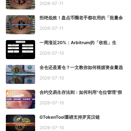
2026-07-11
拒绝低效！盘点币圈老手都在用的「批量余
额查询」终极工具
2026-07-11
一周涨近20%：Arbitrum的「收租」生
意，因Robinhood Chain一夜盘活
2026-07-10
全仓还是逐仓？一文教你如何根据资金量选
择保证金模式
2026-07-10
合约交易生存法则：如何利用“仓位管理”彻
底告别爆仓？
2026-07-10
GTokenTool重磅支持罗宾汉链
（Robinhood），一键发币教程全解析
2026-07-10