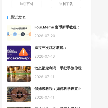
加密百科
资料下载
最近发表
Four.Meme 发币新手教程：一
键创建代币同步买入，告别手
动踩坑
2026-07-20
踩过三次坑才敢说：
PancakeSwap V3 Stable
Pool 最容易翻车的不是手续
2026-07-16
费，是初始化
动态锁定利润：手把手教你玩
转“移动止盈止损”高级技巧
2026-07-11
保姆级教程：如何科学设置止
损，锁住利润、斩断亏损？
2026-07-11