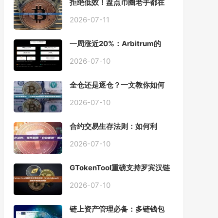
拒绝低效！盘点币圈老手都在
用的「批量余额查询」终极工
具
2026-07-11
一周涨近20%：Arbitrum的
「收租」生意，因Robinhood
Chain一夜盘活
2026-07-10
全仓还是逐仓？一文教你如何
根据资金量选择保证金模式
2026-07-10
合约交易生存法则：如何利
用“仓位管理”彻底告别爆仓？
2026-07-10
GTokenTool重磅支持罗宾汉链
（Robinhood），一键发币教
程全解析
2026-07-10
链上资产管理必备：多链钱包
一键批量归集工具与操作指南