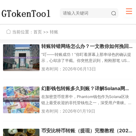
当前位置：
首页
>> 转账
转账转错网络怎么办？一文教你如何挽回“打错”的链上资产
“叮——转账成功！”你盯着屏幕上那串绿色的确认提
示，心却凉了半截。你突然意识到，刚刚那笔 USDT
提现，网络选成了 BSC，可你的钱包地址是以太坊
发布时间：2026年06月13日
主网。代币没...
幻影钱包转账多久到账？详解Solana网络转账时效与影响因素
在加密货币世界中，Phantom钱包作为Solana区块
链上最受欢迎的非托管钱包之一，深受用户青睐。
它支持快速转账、NFT存储和DeFi操作，但许多新
发布时间：2026年01月19日
手用户常常...
币安比特币转账（提现）完整教程（2025最新版）