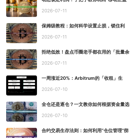
止损”高级技巧
2026-07-11
保姆级教程：如何科学设置止损，锁住利
润、斩断亏损？
2026-07-11
拒绝低效！盘点币圈老手都在用的「批量余
额查询」终极工具
2026-07-11
一周涨近20%：Arbitrum的「收租」生
意，因Robinhood Chain一夜盘活
2026-07-10
全仓还是逐仓？一文教你如何根据资金量选
择保证金模式
2026-07-10
合约交易生存法则：如何利用“仓位管理”彻
底告别爆仓？