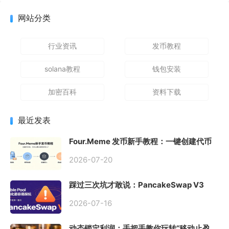
网站分类
行业资讯
发币教程
solana教程
钱包安装
加密百科
资料下载
最近发表
Four.Meme 发币新手教程：一键创建代币
同步买入，告别手动踩坑
2026-07-20
踩过三次坑才敢说：PancakeSwap V3
Stable Pool 最容易翻车的不是手续费，是
初始化
2026-07-16
动态锁定利润：手把手教你玩转“移动止盈