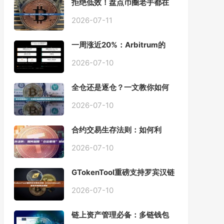
拒绝低效！盘点币圈老手都在
用的「批量余额查询」终极工
具
2026-07-11
一周涨近20%：Arbitrum的
「收租」生意，因Robinhood
Chain一夜盘活
2026-07-10
全仓还是逐仓？一文教你如何
根据资金量选择保证金模式
2026-07-10
合约交易生存法则：如何利
用“仓位管理”彻底告别爆仓？
2026-07-10
GTokenTool重磅支持罗宾汉链
（Robinhood），一键发币教
程全解析
2026-07-10
链上资产管理必备：多链钱包
一键批量归集工具与操作指南