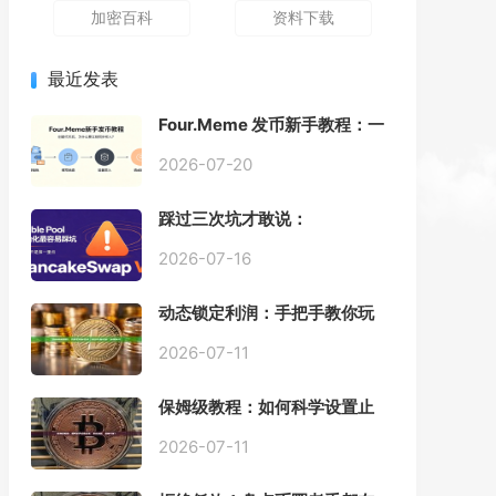
加密百科
资料下载
最近发表
Four.Meme 发币新手教程：一
键创建代币同步买入，告别手
动踩坑
2026-07-20
踩过三次坑才敢说：
PancakeSwap V3 Stable
Pool 最容易翻车的不是手续
2026-07-16
费，是初始化
动态锁定利润：手把手教你玩
转“移动止盈止损”高级技巧
2026-07-11
保姆级教程：如何科学设置止
损，锁住利润、斩断亏损？
2026-07-11