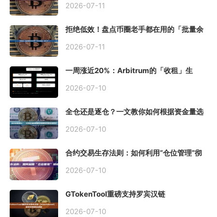
2026-07-11
拒绝低效！盘点币圈老手都在用的「批量余
额查询」终极工具
2026-07-11
一周涨近20%：Arbitrum的「收租」生
意，因Robinhood Chain一夜盘活
2026-07-10
全仓还是逐仓？一文教你如何根据资金量选
择保证金模式
2026-07-10
合约交易生存法则：如何利用“仓位管理”彻
底告别爆仓？
2026-07-10
GTokenTool重磅支持罗宾汉链
（Robinhood），一键发币教程全解析
2026-07-10