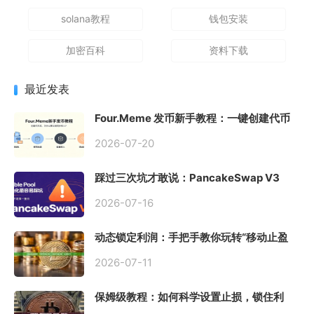
solana教程
钱包安装
加密百科
资料下载
最近发表
Four.Meme 发币新手教程：一键创建代币
同步买入，告别手动踩坑
2026-07-20
踩过三次坑才敢说：PancakeSwap V3
Stable Pool 最容易翻车的不是手续费，是
初始化
2026-07-16
动态锁定利润：手把手教你玩转“移动止盈
止损”高级技巧
2026-07-11
保姆级教程：如何科学设置止损，锁住利
润、斩断亏损？