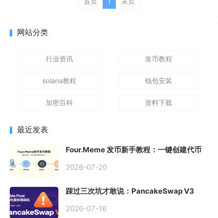
首页
1
末页
网站分类
行业资讯
发币教程
solana教程
钱包安装
加密百科
资料下载
最近发表
Four.Meme 发币新手教程：一键创建代币
同步买入，告别手动踩坑
2026-07-20
踩过三次坑才敢说：PancakeSwap V3
Stable Pool 最容易翻车的不是手续费，是
初始化
2026-07-16