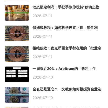
动态锁定利润：手把手教你玩转“移动止盈
止损”高级技巧
2026-07-11
保姆级教程：如何科学设置止损，锁住利
润、斩断亏损？
2026-07-11
拒绝低效！盘点币圈老手都在用的「批量余
额查询」终极工具
2026-07-11
一周涨近20%：Arbitrum的「收租」生
意，因Robinhood Chain一夜盘活
2026-07-10
全仓还是逐仓？一文教你如何根据资金量选
择保证金模式
2026-07-10