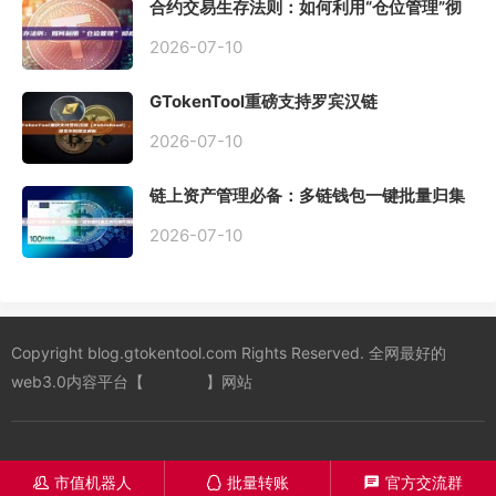
合约交易生存法则：如何利用“仓位管理”彻
底告别爆仓？
2026-07-10
GTokenTool重磅支持罗宾汉链
（Robinhood），一键发币教程全解析
2026-07-10
链上资产管理必备：多链钱包一键批量归集
工具与操作指南
2026-07-10
Copyright blog.gtokentool.com Rights Reserved. 全网最好的
web3.0内容平台【
一键发币
】网站
市值机器人
批量转账
官方交流群
󦋱
󦊱
󦍁