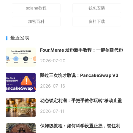
solana教程
钱包安装
加密百科
资料下载
最近发表
Four.Meme 发币新手教程：一键创建代币
同步买入，告别手动踩坑
2026-07-20
踩过三次坑才敢说：PancakeSwap V3
Stable Pool 最容易翻车的不是手续费，是
初始化
2026-07-16
动态锁定利润：手把手教你玩转“移动止盈
止损”高级技巧
2026-07-11
保姆级教程：如何科学设置止损，锁住利
润、斩断亏损？