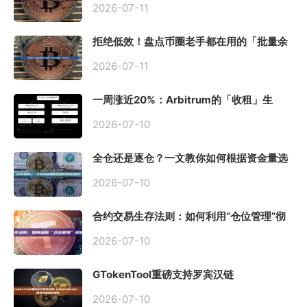
2026-07-11
拒绝低效！盘点币圈老手都在用的「批量余
额查询」终极工具
2026-07-11
一周涨近20%：Arbitrum的「收租」生
意，因Robinhood Chain一夜盘活
2026-07-10
全仓还是逐仓？一文教你如何根据资金量选
择保证金模式
2026-07-10
合约交易生存法则：如何利用“仓位管理”彻
底告别爆仓？
2026-07-10
GTokenTool重磅支持罗宾汉链
（Robinhood），一键发币教程全解析
2026-07-10