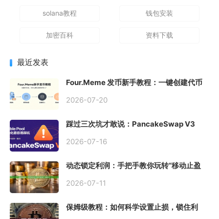
solana教程
钱包安装
加密百科
资料下载
最近发表
Four.Meme 发币新手教程：一键创建代币
同步买入，告别手动踩坑
2026-07-20
踩过三次坑才敢说：PancakeSwap V3
Stable Pool 最容易翻车的不是手续费，是
初始化
2026-07-16
动态锁定利润：手把手教你玩转“移动止盈
止损”高级技巧
2026-07-11
保姆级教程：如何科学设置止损，锁住利
润、斩断亏损？