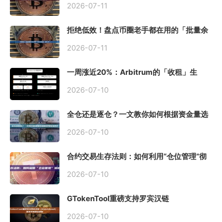
2026-07-11
拒绝低效！盘点币圈老手都在用的「批量余
额查询」终极工具
2026-07-11
一周涨近20%：Arbitrum的「收租」生
意，因Robinhood Chain一夜盘活
2026-07-10
全仓还是逐仓？一文教你如何根据资金量选
择保证金模式
2026-07-10
合约交易生存法则：如何利用“仓位管理”彻
底告别爆仓？
2026-07-10
GTokenTool重磅支持罗宾汉链
（Robinhood），一键发币教程全解析
2026-07-10