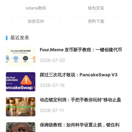
solana教程
钱包安装
加密百科
资料下载
最近发表
Four.Meme 发币新手教程：一键创建代币
同步买入，告别手动踩坑
2026-07-20
踩过三次坑才敢说：PancakeSwap V3
Stable Pool 最容易翻车的不是手续费，是
初始化
2026-07-16
动态锁定利润：手把手教你玩转“移动止盈
止损”高级技巧
2026-07-11
保姆级教程：如何科学设置止损，锁住利
润、斩断亏损？