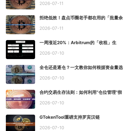
2026-07-11
拒绝低效！盘点币圈老手都在用的「批量余
额查询」终极工具
2026-07-11
一周涨近20%：Arbitrum的「收租」生
意，因Robinhood Chain一夜盘活
2026-07-10
全仓还是逐仓？一文教你如何根据资金量选
择保证金模式
2026-07-10
合约交易生存法则：如何利用“仓位管理”彻
底告别爆仓？
2026-07-10
GTokenTool重磅支持罗宾汉链
（Robinhood），一键发币教程全解析
2026-07-10