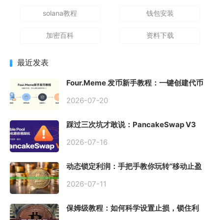
solana教程
钱包安装
加密百科
资料下载
最近发表
Four.Meme 发币新手教程：一键创建代币
同步买入，告别手动踩坑
2026-07-20
踩过三次坑才敢说：PancakeSwap V3
Stable Pool 最容易翻车的不是手续费，是
初始化
2026-07-16
动态锁定利润：手把手教你玩转“移动止盈
止损”高级技巧
2026-07-11
保姆级教程：如何科学设置止损，锁住利
润、斩断亏损？