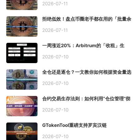
2026-07-11
拒绝低效！盘点币圈老手都在用的「批量余
额查询」终极工具
2026-07-11
一周涨近20%：Arbitrum的「收租」生
意，因Robinhood Chain一夜盘活
2026-07-10
全仓还是逐仓？一文教你如何根据资金量选
择保证金模式
2026-07-10
合约交易生存法则：如何利用“仓位管理”彻
底告别爆仓？
2026-07-10
GTokenTool重磅支持罗宾汉链
（Robinhood），一键发币教程全解析
2026-07-10