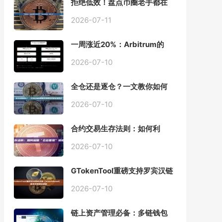
拒绝低效！盘点币圈老手都在
用的「批量余额查询」终极工
具
2026-07-11
一周涨近20%：Arbitrum的
「收租」生意，因Robinhood
Chain一夜盘活
2026-07-10
全仓还是逐仓？一文教你如何
根据资金量选择保证金模式
2026-07-10
合约交易生存法则：如何利
用“仓位管理”彻底告别爆仓？
2026-07-10
GTokenTool重磅支持罗宾汉链
（Robinhood），一键发币教
程全解析
2026-07-10
链上资产管理必备：多链钱包
一键批量归集工具与操作指南