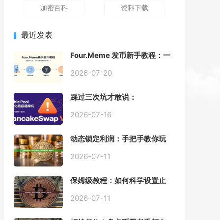
加密百科
资料下载
最近发表
Four.Meme 发币新手教程：一
键创建代币同步买入，告别手
动踩坑
2026-07-20
踩过三次坑才敢说：
PancakeSwap V3 Stable
Pool 最容易翻车的不是手续
2026-07-16
费，是初始化
动态锁定利润：手把手教你玩
转“移动止盈止损”高级技巧
2026-07-11
保姆级教程：如何科学设置止
损，锁住利润、斩断亏损？
2026-07-11