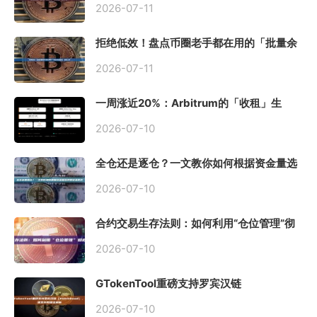
2026-07-11
拒绝低效！盘点币圈老手都在用的「批量余
额查询」终极工具
2026-07-11
一周涨近20%：Arbitrum的「收租」生
意，因Robinhood Chain一夜盘活
2026-07-10
全仓还是逐仓？一文教你如何根据资金量选
择保证金模式
2026-07-10
合约交易生存法则：如何利用“仓位管理”彻
底告别爆仓？
2026-07-10
GTokenTool重磅支持罗宾汉链
（Robinhood），一键发币教程全解析
2026-07-10