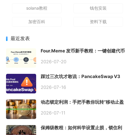
solana教程
钱包安装
加密百科
资料下载
最近发表
Four.Meme 发币新手教程：一键创建代币
同步买入，告别手动踩坑
2026-07-20
踩过三次坑才敢说：PancakeSwap V3
Stable Pool 最容易翻车的不是手续费，是
初始化
2026-07-16
动态锁定利润：手把手教你玩转“移动止盈
止损”高级技巧
2026-07-11
保姆级教程：如何科学设置止损，锁住利
润、斩断亏损？