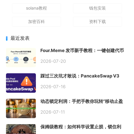
solana教程
钱包安装
加密百科
资料下载
最近发表
Four.Meme 发币新手教程：一键创建代币
同步买入，告别手动踩坑
2026-07-20
踩过三次坑才敢说：PancakeSwap V3
Stable Pool 最容易翻车的不是手续费，是
初始化
2026-07-16
动态锁定利润：手把手教你玩转“移动止盈
止损”高级技巧
2026-07-11
保姆级教程：如何科学设置止损，锁住利
润、斩断亏损？