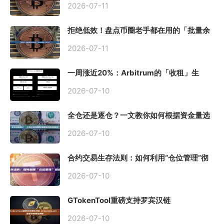
2026-07-11
拒绝低效！盘点币圈老手都在用的「批量余
额查询」终极工具
2026-07-11
一周涨近20%：Arbitrum的「收租」生
意，因Robinhood Chain一夜盘活
2026-07-10
全仓还是逐仓？一文教你如何根据资金量选
择保证金模式
2026-07-10
合约交易生存法则：如何利用“仓位管理”彻
底告别爆仓？
2026-07-10
GTokenTool重磅支持罗宾汉链
（Robinhood），一键发币教程全解析
2026-07-10