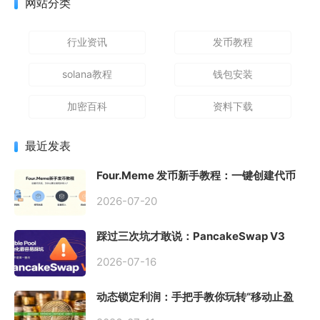
网站分类
行业资讯
发币教程
solana教程
钱包安装
加密百科
资料下载
最近发表
Four.Meme 发币新手教程：一键创建代币
同步买入，告别手动踩坑
2026-07-20
踩过三次坑才敢说：PancakeSwap V3
Stable Pool 最容易翻车的不是手续费，是
初始化
2026-07-16
动态锁定利润：手把手教你玩转“移动止盈
止损”高级技巧