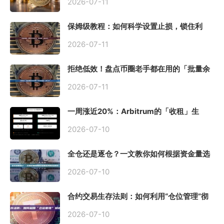
2026-07-11
保姆级教程：如何科学设置止损，锁住利
润、斩断亏损？
2026-07-11
拒绝低效！盘点币圈老手都在用的「批量余
额查询」终极工具
2026-07-11
一周涨近20%：Arbitrum的「收租」生
意，因Robinhood Chain一夜盘活
2026-07-10
全仓还是逐仓？一文教你如何根据资金量选
择保证金模式
2026-07-10
合约交易生存法则：如何利用“仓位管理”彻
底告别爆仓？
2026-07-10