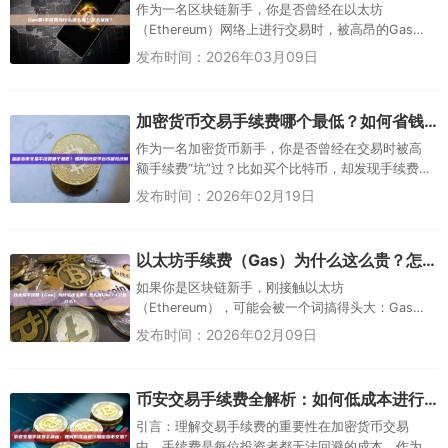
作为一名区块链新手，你是否曾经在以太坊
（Ethereum）网络上进行交易时，被高昂的Gas费
（也称为手续费）吓了一跳？比如，转账一笔ETH或
发布时间：2026年03月09日
买卖NFT，本来以为...
加密货币交易手续费哪个最低？如何省钱及平台币折扣详解
作为一名加密货币新手，你是否曾经在交易时被高
额手续费“坑”过？比如买个比特币，却发现手续费吃
掉了不少利润。别担心，这很常见！在2026年，加
发布时间：2026年02月19日
密货币市场越来越成熟...
以太坊手续费（Gas）为什么这么贵？怎么省Gas？L2是什么？
如果你是区块链新手，刚接触以太坊
（Ethereum），可能会被一个词搞得头大：Gas
费。它就像开车时的油费和过路费，总是在你转
发布时间：2026年02月09日
账、换币或玩DeFi时悄无声息地扣...
币安交易手续费全解析：如何低成本进行加密货币交易？
引言：理解交易手续费的重要性在加密货币交易
中，手续费是每位投资者都无法回避的成本。作为