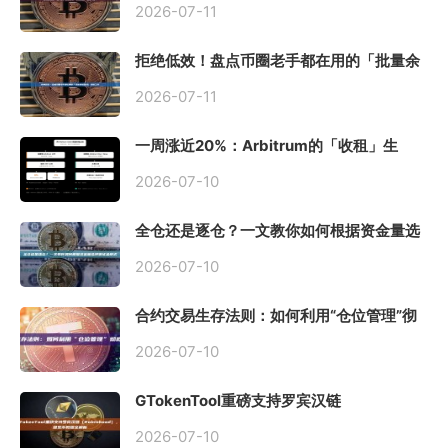
2026-07-11
拒绝低效！盘点币圈老手都在用的「批量余
额查询」终极工具
2026-07-11
一周涨近20%：Arbitrum的「收租」生
意，因Robinhood Chain一夜盘活
2026-07-10
全仓还是逐仓？一文教你如何根据资金量选
择保证金模式
2026-07-10
合约交易生存法则：如何利用“仓位管理”彻
底告别爆仓？
2026-07-10
GTokenTool重磅支持罗宾汉链
（Robinhood），一键发币教程全解析
2026-07-10