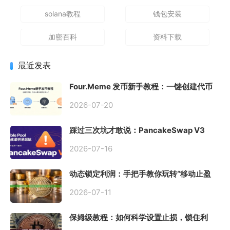
solana教程
钱包安装
加密百科
资料下载
最近发表
Four.Meme 发币新手教程：一键创建代币
同步买入，告别手动踩坑
2026-07-20
踩过三次坑才敢说：PancakeSwap V3
Stable Pool 最容易翻车的不是手续费，是
初始化
2026-07-16
动态锁定利润：手把手教你玩转“移动止盈
止损”高级技巧
2026-07-11
保姆级教程：如何科学设置止损，锁住利
润、斩断亏损？