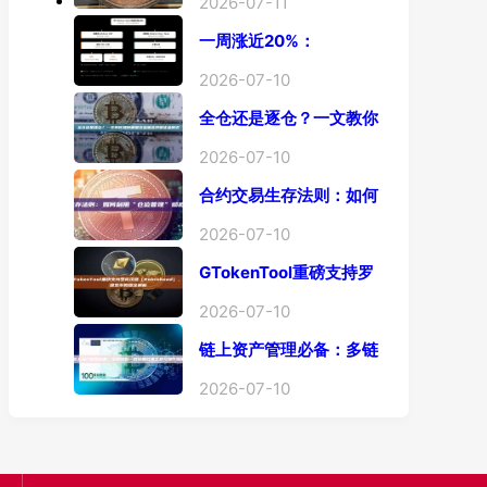
询」终极工具
2026-07-11
一周涨近20%：
Arbitrum的「收租」生
意，因Robinhood
2026-07-10
Chain一夜盘活
全仓还是逐仓？一文教你
如何根据资金量选择保证
金模式
2026-07-10
合约交易生存法则：如何
利用“仓位管理”彻底告别
爆仓？
2026-07-10
GTokenTool重磅支持罗
宾汉链
（Robinhood），一键
2026-07-10
发币教程全解析
链上资产管理必备：多链
钱包一键批量归集工具与
操作指南
2026-07-10