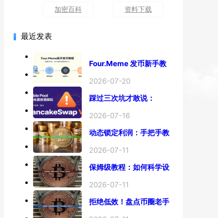
加密百科
资料下载
最近发表
Four.Meme 发币新手教
程：一键创建代币同步买
入，告别手动踩坑
2026-07-20
踩过三次坑才敢说：
PancakeSwap V3
Stable Pool 最容易翻车
2026-07-16
的不是手续费，是初始化
动态锁定利润：手把手教
你玩转“移动止盈止损”高
级技巧
2026-07-11
保姆级教程：如何科学设
置止损，锁住利润、斩断
亏损？
2026-07-11
拒绝低效！盘点币圈老手
都在用的「批量余额查