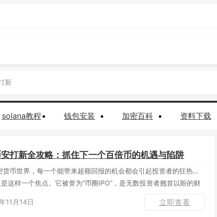
安打新
solana教程
钱包安装
加密百科
资料下载
币安打新全攻略：抓住下一个百倍币的机遇与陷阱
密货币世界，每一个能带来超额回报的机会都会引起投资者的狂热追
正是这样一个焦点。它被誉为“币圈IPO”，是无数投资者翘首以盼的财
年11月14日
立即查看