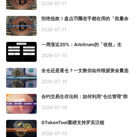
2026-07-11
拒绝低效！盘点币圈老手都在用的「批量余
额查询」终极工具
2026-07-11
一周涨近20%：Arbitrum的「收租」生
意，因Robinhood Chain一夜盘活
2026-07-10
全仓还是逐仓？一文教你如何根据资金量选
择保证金模式
2026-07-10
合约交易生存法则：如何利用“仓位管理”彻
底告别爆仓？
2026-07-10
GTokenTool重磅支持罗宾汉链
（Robinhood），一键发币教程全解析
2026-07-10