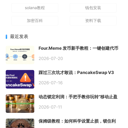
solana教程
钱包安装
加密百科
资料下载
最近发表
Four.Meme 发币新手教程：一键创建代币
同步买入，告别手动踩坑
2026-07-20
踩过三次坑才敢说：PancakeSwap V3
Stable Pool 最容易翻车的不是手续费，是
初始化
2026-07-16
动态锁定利润：手把手教你玩转“移动止盈
止损”高级技巧
2026-07-11
保姆级教程：如何科学设置止损，锁住利
润、斩断亏损？