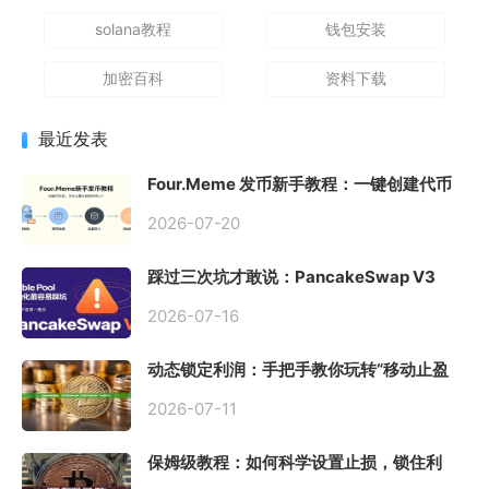
solana教程
钱包安装
加密百科
资料下载
最近发表
Four.Meme 发币新手教程：一键创建代币
同步买入，告别手动踩坑
2026-07-20
踩过三次坑才敢说：PancakeSwap V3
Stable Pool 最容易翻车的不是手续费，是
初始化
2026-07-16
动态锁定利润：手把手教你玩转“移动止盈
止损”高级技巧
2026-07-11
保姆级教程：如何科学设置止损，锁住利
润、斩断亏损？