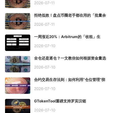
2026-07-11
拒绝低效！盘点币圈老手都在用的「批量余
额查询」终极工具
2026-07-11
一周涨近20%：Arbitrum的「收租」生
意，因Robinhood Chain一夜盘活
2026-07-10
全仓还是逐仓？一文教你如何根据资金量选
择保证金模式
2026-07-10
合约交易生存法则：如何利用“仓位管理”彻
底告别爆仓？
2026-07-10
GTokenTool重磅支持罗宾汉链
（Robinhood），一键发币教程全解析
2026-07-10