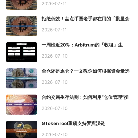
2026-07-11
拒绝低效！盘点币圈老手都在用的「批量余
额查询」终极工具
2026-07-11
一周涨近20%：Arbitrum的「收租」生
意，因Robinhood Chain一夜盘活
2026-07-10
全仓还是逐仓？一文教你如何根据资金量选
择保证金模式
2026-07-10
合约交易生存法则：如何利用“仓位管理”彻
底告别爆仓？
2026-07-10
GTokenTool重磅支持罗宾汉链
（Robinhood），一键发币教程全解析
2026-07-10