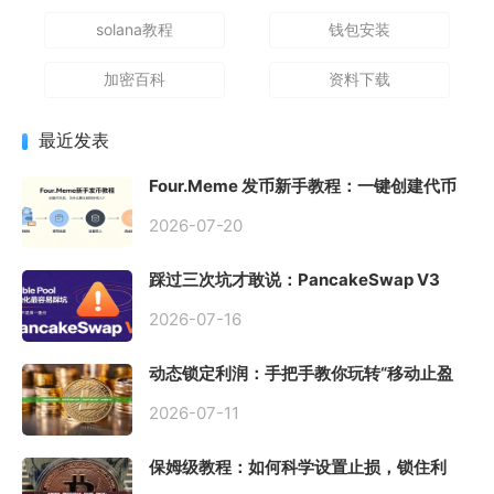
solana教程
钱包安装
加密百科
资料下载
最近发表
Four.Meme 发币新手教程：一键创建代币
同步买入，告别手动踩坑
2026-07-20
踩过三次坑才敢说：PancakeSwap V3
Stable Pool 最容易翻车的不是手续费，是
初始化
2026-07-16
动态锁定利润：手把手教你玩转“移动止盈
止损”高级技巧
2026-07-11
保姆级教程：如何科学设置止损，锁住利
润、斩断亏损？