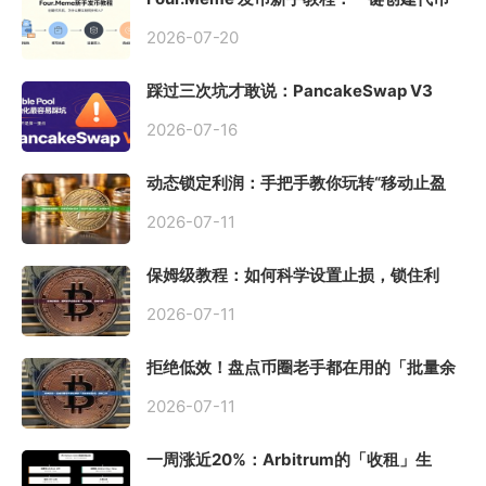
同步买入，告别手动踩坑
2026-07-20
踩过三次坑才敢说：PancakeSwap V3
Stable Pool 最容易翻车的不是手续费，是
初始化
2026-07-16
动态锁定利润：手把手教你玩转“移动止盈
止损”高级技巧
2026-07-11
保姆级教程：如何科学设置止损，锁住利
润、斩断亏损？
2026-07-11
拒绝低效！盘点币圈老手都在用的「批量余
额查询」终极工具
2026-07-11
一周涨近20%：Arbitrum的「收租」生
意，因Robinhood Chain一夜盘活