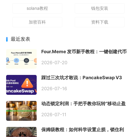
solana教程
钱包安装
加密百科
资料下载
最近发表
Four.Meme 发币新手教程：一键创建代币
同步买入，告别手动踩坑
2026-07-20
踩过三次坑才敢说：PancakeSwap V3
Stable Pool 最容易翻车的不是手续费，是
初始化
2026-07-16
动态锁定利润：手把手教你玩转“移动止盈
止损”高级技巧
2026-07-11
保姆级教程：如何科学设置止损，锁住利
润、斩断亏损？