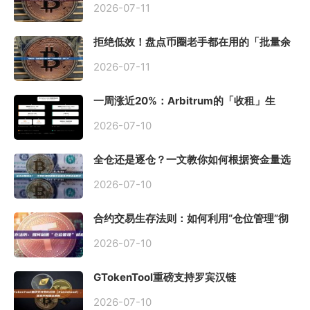
2026-07-11
拒绝低效！盘点币圈老手都在用的「批量余
额查询」终极工具
2026-07-11
一周涨近20%：Arbitrum的「收租」生
意，因Robinhood Chain一夜盘活
2026-07-10
全仓还是逐仓？一文教你如何根据资金量选
择保证金模式
2026-07-10
合约交易生存法则：如何利用“仓位管理”彻
底告别爆仓？
2026-07-10
GTokenTool重磅支持罗宾汉链
（Robinhood），一键发币教程全解析
2026-07-10