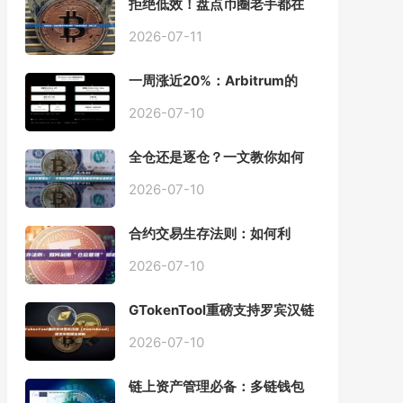
拒绝低效！盘点币圈老手都在
用的「批量余额查询」终极工
具
2026-07-11
一周涨近20%：Arbitrum的
「收租」生意，因Robinhood
Chain一夜盘活
2026-07-10
全仓还是逐仓？一文教你如何
根据资金量选择保证金模式
2026-07-10
合约交易生存法则：如何利
用“仓位管理”彻底告别爆仓？
2026-07-10
GTokenTool重磅支持罗宾汉链
（Robinhood），一键发币教
程全解析
2026-07-10
链上资产管理必备：多链钱包
一键批量归集工具与操作指南