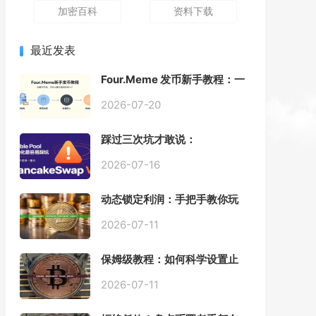
加密百科
资料下载
最近发表
Four.Meme 发币新手教程：一
键创建代币同步买入，告别手
动踩坑
2026-07-20
踩过三次坑才敢说：
PancakeSwap V3 Stable
Pool 最容易翻车的不是手续
2026-07-16
费，是初始化
动态锁定利润：手把手教你玩
转“移动止盈止损”高级技巧
2026-07-11
保姆级教程：如何科学设置止
损，锁住利润、斩断亏损？
2026-07-11