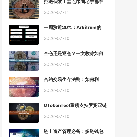
拒绝低效！盘点币圈老手都在
用的「批量余额查询」终极工
具
2026-07-11
一周涨近20%：Arbitrum的
「收租」生意，因Robinhood
Chain一夜盘活
2026-07-10
全仓还是逐仓？一文教你如何
根据资金量选择保证金模式
2026-07-10
合约交易生存法则：如何利
用“仓位管理”彻底告别爆仓？
2026-07-10
GTokenTool重磅支持罗宾汉链
（Robinhood），一键发币教
程全解析
2026-07-10
链上资产管理必备：多链钱包
一键批量归集工具与操作指南