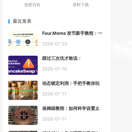
加密百科
资料下载
最近发表
Four.Meme 发币新手教程：一
键创建代币同步买入，告别手
动踩坑
2026-07-20
踩过三次坑才敢说：
PancakeSwap V3 Stable
Pool 最容易翻车的不是手续
2026-07-16
费，是初始化
动态锁定利润：手把手教你玩
转“移动止盈止损”高级技巧
2026-07-11
保姆级教程：如何科学设置止
损，锁住利润、斩断亏损？
2026-07-11