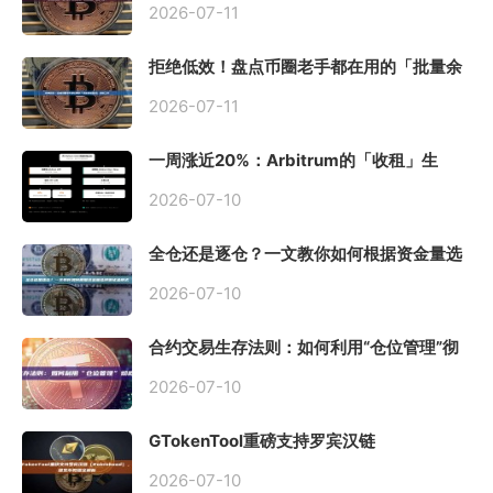
2026-07-11
拒绝低效！盘点币圈老手都在用的「批量余
额查询」终极工具
2026-07-11
一周涨近20%：Arbitrum的「收租」生
意，因Robinhood Chain一夜盘活
2026-07-10
全仓还是逐仓？一文教你如何根据资金量选
择保证金模式
2026-07-10
合约交易生存法则：如何利用“仓位管理”彻
底告别爆仓？
2026-07-10
GTokenTool重磅支持罗宾汉链
（Robinhood），一键发币教程全解析
2026-07-10