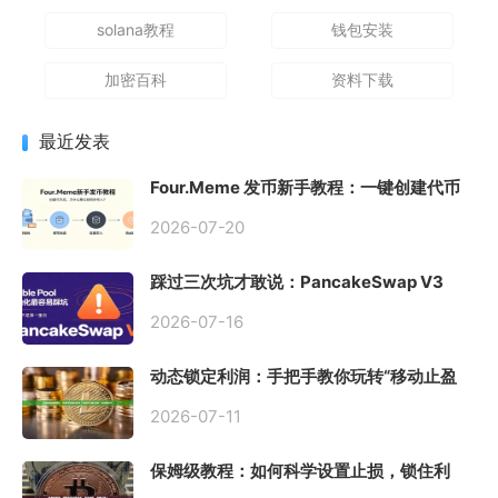
solana教程
钱包安装
加密百科
资料下载
最近发表
Four.Meme 发币新手教程：一键创建代币
同步买入，告别手动踩坑
2026-07-20
踩过三次坑才敢说：PancakeSwap V3
Stable Pool 最容易翻车的不是手续费，是
初始化
2026-07-16
动态锁定利润：手把手教你玩转“移动止盈
止损”高级技巧
2026-07-11
保姆级教程：如何科学设置止损，锁住利
润、斩断亏损？