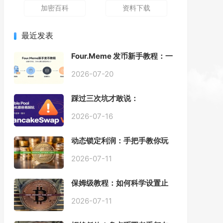
加密百科
资料下载
最近发表
Four.Meme 发币新手教程：一
键创建代币同步买入，告别手
动踩坑
2026-07-20
踩过三次坑才敢说：
PancakeSwap V3 Stable
Pool 最容易翻车的不是手续
2026-07-16
费，是初始化
动态锁定利润：手把手教你玩
转“移动止盈止损”高级技巧
2026-07-11
保姆级教程：如何科学设置止
损，锁住利润、斩断亏损？
2026-07-11