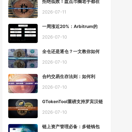
拒绝低效！盘点币圈老手都在
用的「批量余额查询」终极工
具
2026-07-11
一周涨近20%：Arbitrum的
「收租」生意，因Robinhood
Chain一夜盘活
2026-07-10
全仓还是逐仓？一文教你如何
根据资金量选择保证金模式
2026-07-10
合约交易生存法则：如何利
用“仓位管理”彻底告别爆仓？
2026-07-10
GTokenTool重磅支持罗宾汉链
（Robinhood），一键发币教
程全解析
2026-07-10
链上资产管理必备：多链钱包
一键批量归集工具与操作指南