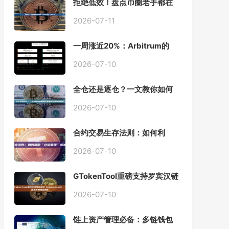
拒绝低效！盘点币圈老手都在
用的「批量余额查询」终极工
具
2026-07-11
一周涨近20%：Arbitrum的
「收租」生意，因Robinhood
Chain一夜盘活
2026-07-10
全仓还是逐仓？一文教你如何
根据资金量选择保证金模式
2026-07-10
合约交易生存法则：如何利
用“仓位管理”彻底告别爆仓？
2026-07-10
GTokenTool重磅支持罗宾汉链
（Robinhood），一键发币教
程全解析
2026-07-10
链上资产管理必备：多链钱包
一键批量归集工具与操作指南