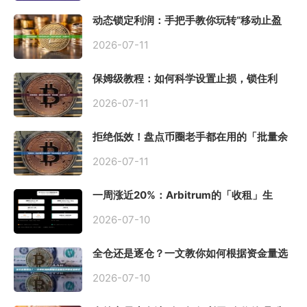
动态锁定利润：手把手教你玩转“移动止盈
止损”高级技巧
2026-07-11
保姆级教程：如何科学设置止损，锁住利
润、斩断亏损？
2026-07-11
拒绝低效！盘点币圈老手都在用的「批量余
额查询」终极工具
2026-07-11
一周涨近20%：Arbitrum的「收租」生
意，因Robinhood Chain一夜盘活
2026-07-10
全仓还是逐仓？一文教你如何根据资金量选
择保证金模式
2026-07-10