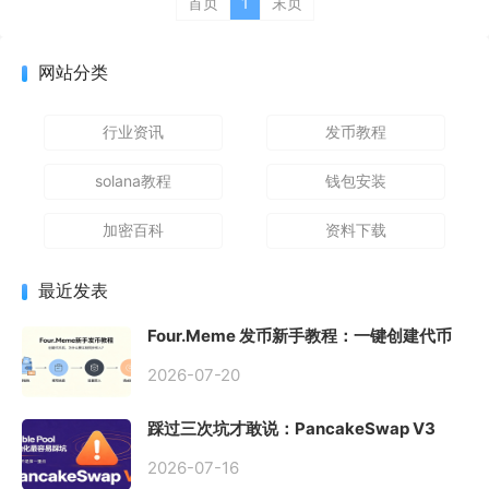
首页
1
末页
网站分类
行业资讯
发币教程
solana教程
钱包安装
加密百科
资料下载
最近发表
Four.Meme 发币新手教程：一键创建代币
同步买入，告别手动踩坑
2026-07-20
踩过三次坑才敢说：PancakeSwap V3
Stable Pool 最容易翻车的不是手续费，是
初始化
2026-07-16