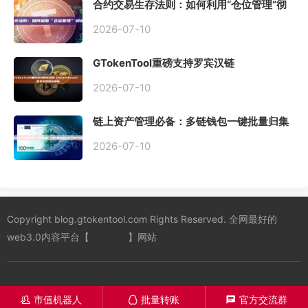
合约交易生存法则：如何利用“仓位管理”彻
底告别爆仓？
2026-07-10
GTokenTool重磅支持罗宾汉链
（Robinhood），一键发币教程全解析
2026-07-10
链上资产管理必备：多链钱包一键批量归集
工具与操作指南
2026-07-10
Copyright blog.gtokentool.com Rights Reserved. 全网最好的
web3.0内容平台【
一键发币
】网站
市值机器人
批量转账
官方交流群
󦋱
󦊱
󦍁