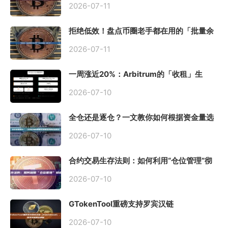
2026-07-11
拒绝低效！盘点币圈老手都在用的「批量余
额查询」终极工具
2026-07-11
一周涨近20%：Arbitrum的「收租」生
意，因Robinhood Chain一夜盘活
2026-07-10
全仓还是逐仓？一文教你如何根据资金量选
择保证金模式
2026-07-10
合约交易生存法则：如何利用“仓位管理”彻
底告别爆仓？
2026-07-10
GTokenTool重磅支持罗宾汉链
（Robinhood），一键发币教程全解析
2026-07-10