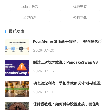
solana教程
钱包安装
加密百科
资料下载
最近发表
Four.Meme 发币新手教程：一键创建代币
同步买入，告别手动踩坑
2026-07-20
踩过三次坑才敢说：PancakeSwap V3
Stable Pool 最容易翻车的不是手续费，是
初始化
2026-07-16
动态锁定利润：手把手教你玩转“移动止盈
止损”高级技巧
2026-07-11
保姆级教程：如何科学设置止损，锁住利
润、斩断亏损？