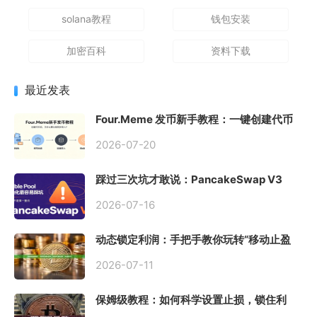
solana教程
钱包安装
加密百科
资料下载
最近发表
Four.Meme 发币新手教程：一键创建代币
同步买入，告别手动踩坑
2026-07-20
踩过三次坑才敢说：PancakeSwap V3
Stable Pool 最容易翻车的不是手续费，是
初始化
2026-07-16
动态锁定利润：手把手教你玩转“移动止盈
止损”高级技巧
2026-07-11
保姆级教程：如何科学设置止损，锁住利
润、斩断亏损？