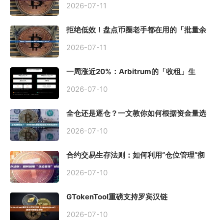
2026-07-11
拒绝低效！盘点币圈老手都在用的「批量余
额查询」终极工具
2026-07-11
一周涨近20%：Arbitrum的「收租」生
意，因Robinhood Chain一夜盘活
2026-07-10
全仓还是逐仓？一文教你如何根据资金量选
择保证金模式
2026-07-10
合约交易生存法则：如何利用“仓位管理”彻
底告别爆仓？
2026-07-10
GTokenTool重磅支持罗宾汉链
（Robinhood），一键发币教程全解析
2026-07-10