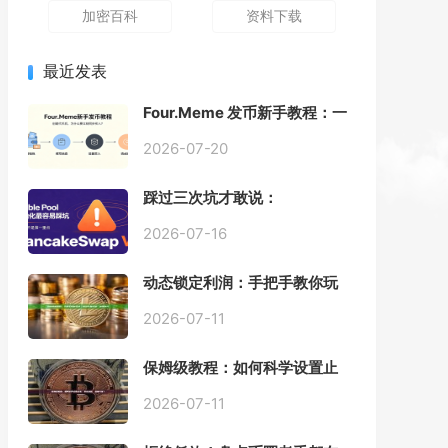
加密百科
资料下载
最近发表
Four.Meme 发币新手教程：一
键创建代币同步买入，告别手
动踩坑
2026-07-20
踩过三次坑才敢说：
PancakeSwap V3 Stable
Pool 最容易翻车的不是手续
2026-07-16
费，是初始化
动态锁定利润：手把手教你玩
转“移动止盈止损”高级技巧
2026-07-11
保姆级教程：如何科学设置止
损，锁住利润、斩断亏损？
2026-07-11