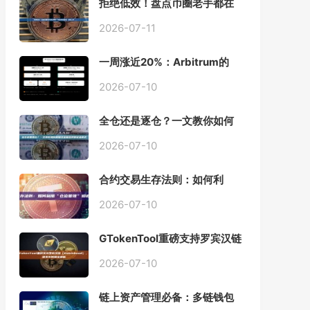
拒绝低效！盘点币圈老手都在
用的「批量余额查询」终极工
具
2026-07-11
一周涨近20%：Arbitrum的
「收租」生意，因Robinhood
Chain一夜盘活
2026-07-10
全仓还是逐仓？一文教你如何
根据资金量选择保证金模式
2026-07-10
合约交易生存法则：如何利
用“仓位管理”彻底告别爆仓？
2026-07-10
GTokenTool重磅支持罗宾汉链
（Robinhood），一键发币教
程全解析
2026-07-10
链上资产管理必备：多链钱包
一键批量归集工具与操作指南