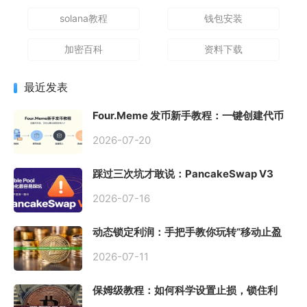
solana教程
钱包安装
加密百科
资料下载
最近发表
Four.Meme 发币新手教程：一键创建代币
同步买入，告别手动踩坑
2026-07-20
踩过三次坑才敢说：PancakeSwap V3
Stable Pool 最容易翻车的不是手续费，是
初始化
2026-07-16
动态锁定利润：手把手教你玩转“移动止盈
止损”高级技巧
2026-07-11
保姆级教程：如何科学设置止损，锁住利
润、斩断亏损？