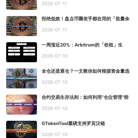
2026-07-11
拒绝低效！盘点币圈老手都在用的「批量余
额查询」终极工具
2026-07-11
一周涨近20%：Arbitrum的「收租」生
意，因Robinhood Chain一夜盘活
2026-07-10
全仓还是逐仓？一文教你如何根据资金量选
择保证金模式
2026-07-10
合约交易生存法则：如何利用“仓位管理”彻
底告别爆仓？
2026-07-10
GTokenTool重磅支持罗宾汉链
（Robinhood），一键发币教程全解析
2026-07-10