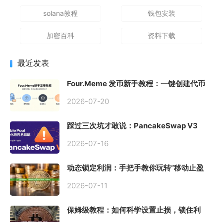
solana教程
钱包安装
加密百科
资料下载
最近发表
Four.Meme 发币新手教程：一键创建代币
同步买入，告别手动踩坑
2026-07-20
踩过三次坑才敢说：PancakeSwap V3
Stable Pool 最容易翻车的不是手续费，是
初始化
2026-07-16
动态锁定利润：手把手教你玩转“移动止盈
止损”高级技巧
2026-07-11
保姆级教程：如何科学设置止损，锁住利
润、斩断亏损？