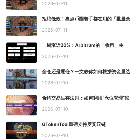
2026-07-11
拒绝低效！盘点币圈老手都在用的「批量余
额查询」终极工具
2026-07-11
一周涨近20%：Arbitrum的「收租」生
意，因Robinhood Chain一夜盘活
2026-07-10
全仓还是逐仓？一文教你如何根据资金量选
择保证金模式
2026-07-10
合约交易生存法则：如何利用“仓位管理”彻
底告别爆仓？
2026-07-10
GTokenTool重磅支持罗宾汉链
（Robinhood），一键发币教程全解析
2026-07-10