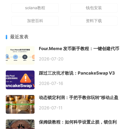
solana教程
钱包安装
加密百科
资料下载
最近发表
Four.Meme 发币新手教程：一键创建代币
同步买入，告别手动踩坑
2026-07-20
踩过三次坑才敢说：PancakeSwap V3
Stable Pool 最容易翻车的不是手续费，是
初始化
2026-07-16
动态锁定利润：手把手教你玩转“移动止盈
止损”高级技巧
2026-07-11
保姆级教程：如何科学设置止损，锁住利
润、斩断亏损？