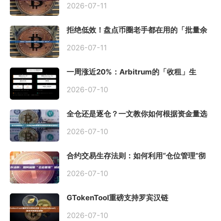
2026-07-11
拒绝低效！盘点币圈老手都在用的「批量余
额查询」终极工具
2026-07-11
一周涨近20%：Arbitrum的「收租」生
意，因Robinhood Chain一夜盘活
2026-07-10
全仓还是逐仓？一文教你如何根据资金量选
择保证金模式
2026-07-10
合约交易生存法则：如何利用“仓位管理”彻
底告别爆仓？
2026-07-10
GTokenTool重磅支持罗宾汉链
（Robinhood），一键发币教程全解析
2026-07-10