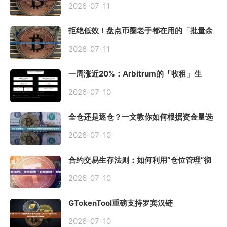
2026-07-11
拒绝低效！盘点币圈老手都在用的「批量余
额查询」终极工具
2026-07-11
一周涨近20%：Arbitrum的「收租」生
意，因Robinhood Chain一夜盘活
2026-07-10
全仓还是逐仓？一文教你如何根据资金量选
择保证金模式
2026-07-10
合约交易生存法则：如何利用“仓位管理”彻
底告别爆仓？
2026-07-10
GTokenTool重磅支持罗宾汉链
（Robinhood），一键发币教程全解析
2026-07-10