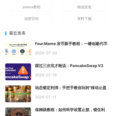
solana教程
钱包安装
加密百科
资料下载
最近发表
Four.Meme 发币新手教程：一键创建代币
同步买入，告别手动踩坑
2026-07-20
踩过三次坑才敢说：PancakeSwap V3
Stable Pool 最容易翻车的不是手续费，是
初始化
2026-07-16
动态锁定利润：手把手教你玩转“移动止盈
止损”高级技巧
2026-07-11
保姆级教程：如何科学设置止损，锁住利
润、斩断亏损？