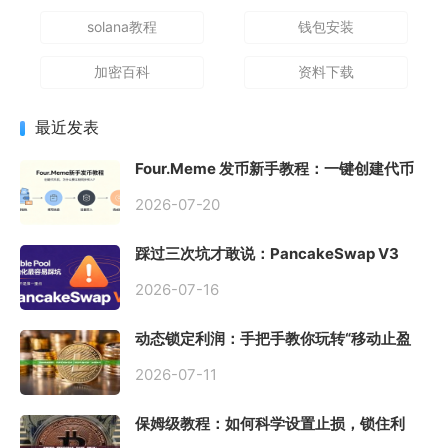
solana教程
钱包安装
加密百科
资料下载
最近发表
Four.Meme 发币新手教程：一键创建代币
同步买入，告别手动踩坑
2026-07-20
踩过三次坑才敢说：PancakeSwap V3
Stable Pool 最容易翻车的不是手续费，是
初始化
2026-07-16
动态锁定利润：手把手教你玩转“移动止盈
止损”高级技巧
2026-07-11
保姆级教程：如何科学设置止损，锁住利
润、斩断亏损？