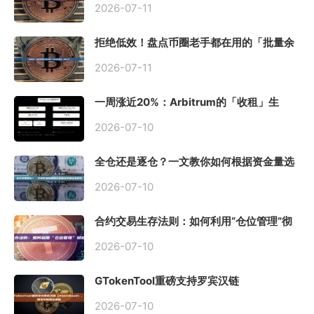
2026-07-11
拒绝低效！盘点币圈老手都在用的「批量余
额查询」终极工具
2026-07-11
一周涨近20%：Arbitrum的「收租」生
意，因Robinhood Chain一夜盘活
2026-07-10
全仓还是逐仓？一文教你如何根据资金量选
择保证金模式
2026-07-10
合约交易生存法则：如何利用“仓位管理”彻
底告别爆仓？
2026-07-10
GTokenTool重磅支持罗宾汉链
（Robinhood），一键发币教程全解析
2026-07-10