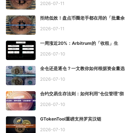
2026-07-11
拒绝低效！盘点币圈老手都在用的「批量余
额查询」终极工具
2026-07-11
一周涨近20%：Arbitrum的「收租」生
意，因Robinhood Chain一夜盘活
2026-07-10
全仓还是逐仓？一文教你如何根据资金量选
择保证金模式
2026-07-10
合约交易生存法则：如何利用“仓位管理”彻
底告别爆仓？
2026-07-10
GTokenTool重磅支持罗宾汉链
（Robinhood），一键发币教程全解析
2026-07-10