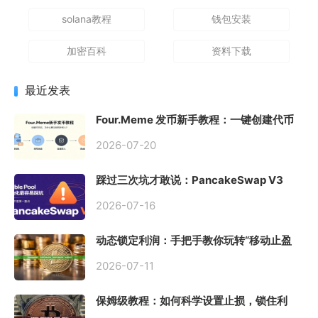
solana教程
钱包安装
加密百科
资料下载
最近发表
Four.Meme 发币新手教程：一键创建代币
同步买入，告别手动踩坑
2026-07-20
踩过三次坑才敢说：PancakeSwap V3
Stable Pool 最容易翻车的不是手续费，是
初始化
2026-07-16
动态锁定利润：手把手教你玩转“移动止盈
止损”高级技巧
2026-07-11
保姆级教程：如何科学设置止损，锁住利
润、斩断亏损？