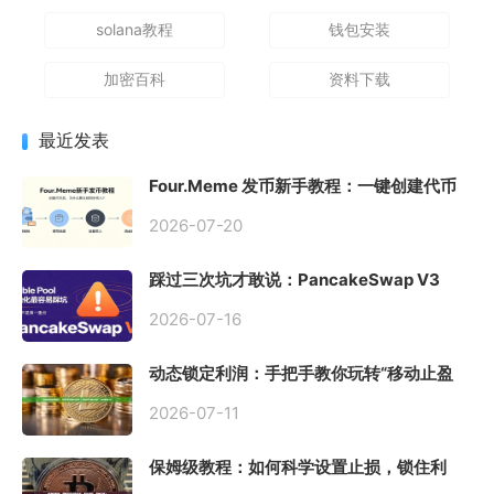
solana教程
钱包安装
加密百科
资料下载
最近发表
Four.Meme 发币新手教程：一键创建代币
同步买入，告别手动踩坑
2026-07-20
踩过三次坑才敢说：PancakeSwap V3
Stable Pool 最容易翻车的不是手续费，是
初始化
2026-07-16
动态锁定利润：手把手教你玩转“移动止盈
止损”高级技巧
2026-07-11
保姆级教程：如何科学设置止损，锁住利
润、斩断亏损？