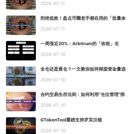
2026-07-11
拒绝低效！盘点币圈老手都在用的「批量余
额查询」终极工具
2026-07-11
一周涨近20%：Arbitrum的「收租」生
意，因Robinhood Chain一夜盘活
2026-07-10
全仓还是逐仓？一文教你如何根据资金量选
择保证金模式
2026-07-10
合约交易生存法则：如何利用“仓位管理”彻
底告别爆仓？
2026-07-10
GTokenTool重磅支持罗宾汉链
（Robinhood），一键发币教程全解析
2026-07-10