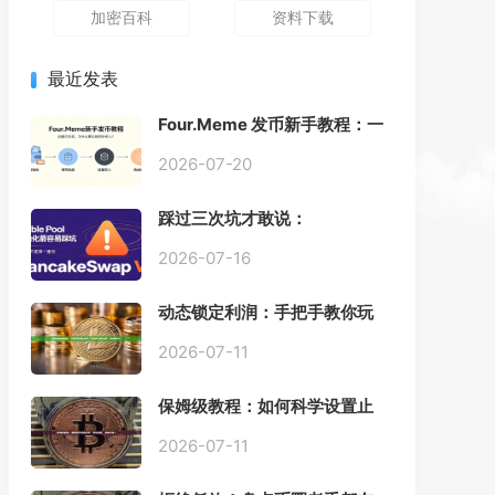
加密百科
资料下载
最近发表
Four.Meme 发币新手教程：一
键创建代币同步买入，告别手
动踩坑
2026-07-20
踩过三次坑才敢说：
PancakeSwap V3 Stable
Pool 最容易翻车的不是手续
2026-07-16
费，是初始化
动态锁定利润：手把手教你玩
转“移动止盈止损”高级技巧
2026-07-11
保姆级教程：如何科学设置止
损，锁住利润、斩断亏损？
2026-07-11