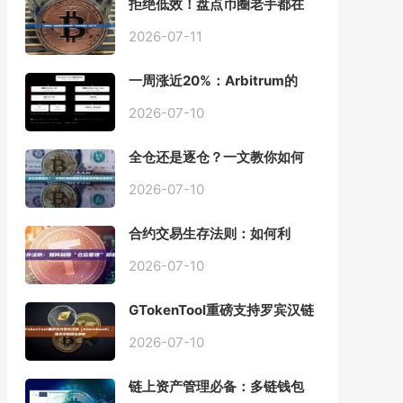
拒绝低效！盘点币圈老手都在
用的「批量余额查询」终极工
具
2026-07-11
一周涨近20%：Arbitrum的
「收租」生意，因Robinhood
Chain一夜盘活
2026-07-10
全仓还是逐仓？一文教你如何
根据资金量选择保证金模式
2026-07-10
合约交易生存法则：如何利
用“仓位管理”彻底告别爆仓？
2026-07-10
GTokenTool重磅支持罗宾汉链
（Robinhood），一键发币教
程全解析
2026-07-10
链上资产管理必备：多链钱包
一键批量归集工具与操作指南